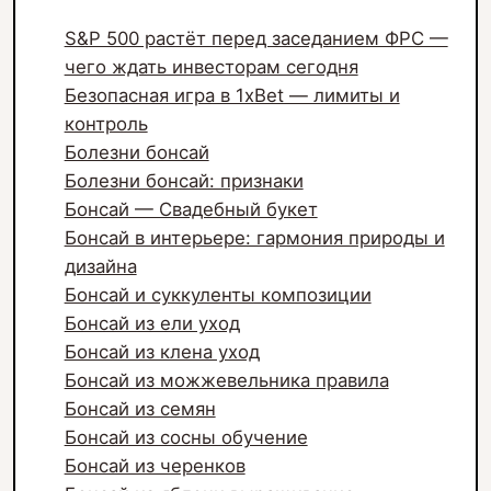
S&P 500 растёт перед заседанием ФРС —
чего ждать инвесторам сегодня
Безопасная игра в 1xBet — лимиты и
контроль
Болезни бонсай
Болезни бонсай: признаки
Бонсай — Свадебный букет
Бонсай в интерьере: гармония природы и
дизайна
Бонсай и суккуленты композиции
Бонсай из ели уход
Бонсай из клена уход
Бонсай из можжевельника правила
Бонсай из семян
Бонсай из сосны обучение
Бонсай из черенков