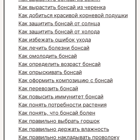
Как вырастить бонсай из черенка
Как добиться красивой корневой подушки
Как защитить бонсай от солнца
Как защитить бонсай от холода
Как избежать ошибок ухода
Как лечить болезни бонсай
Как омолодить бонсай
Как определить возраст бонсай
Как опрыскивать бонсай
Как оформить композицию с бонсай
Как перевозить бонсай
Как повысить иммунитет бонсай
Как понять потребности растения
Как понять, что бонсай болен
Как правильно выбрать горшок
Как правильно держать влажность
Как правильно накладывать проволоку