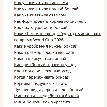
Как ухаживать за листьями
Как ухаживать за почвой бонсай
Как ухаживать за стволом
Как формировать корневую систему
Как часто удобрять бонсай
Какие беттинг-тренды будут доминировать
во время World Cup 2026
Какие удобрения нужны бонсай
Какой размер горшка выбрать
Камни в искусстве бонсай
Кипарис бонсай: правила ухода
Клен бонсай: сезонный уход
Когда пересаживать бонсай
Корневая подушка: что это
Лучшие виды деревьев для бонсай
Минеральные удобрения бонсай
Мини-бонсай: как вырастить