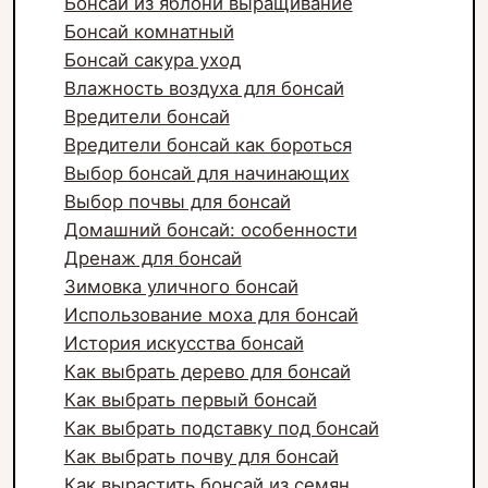
Бонсай из яблони выращивание
Бонсай комнатный
Бонсай сакура уход
Влажность воздуха для бонсай
Вредители бонсай
Вредители бонсай как бороться
Выбор бонсай для начинающих
Выбор почвы для бонсай
Домашний бонсай: особенности
Дренаж для бонсай
Зимовка уличного бонсай
Использование моха для бонсай
История искусства бонсай
Как выбрать дерево для бонсай
Как выбрать первый бонсай
Как выбрать подставку под бонсай
Как выбрать почву для бонсай
Как вырастить бонсай из семян